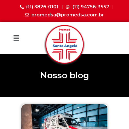
(11) 3826-0101
(11) 94756-3557
promedsa@promedsa.com.br
Nosso blog